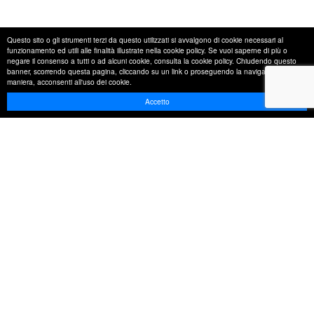
Questo sito o gli strumenti terzi da questo utilizzati si avvalgono di cookie necessari al
01
funzionamento ed utili alle finalità illustrate nella cookie policy. Se vuoi saperne di più o
negare il consenso a tutti o ad alcuni cookie, consulta la cookie policy. Chiudendo questo
banner, scorrendo questa pagina, cliccando su un link o proseguendo la navigazione in altra
maniera, acconsenti all'uso dei cookie.
Accetto
Bronzi
all’alluminio
Le leghe di rame in cui il
principale elemento aggiunto
è l’alluminio vengono
generalmente ..
READ MORE