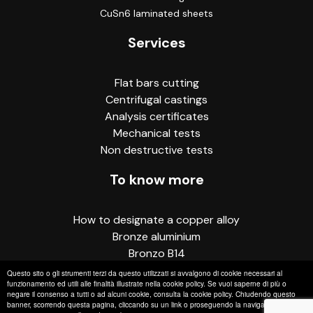
CuSn6 laminated sheets
Services
Flat bars cutting
Centrifugal castings
Analysis certificates
Mechanical tests
Non destructive tests
To know more
How to designate a copper alloy
Bronze aluminium
Bronzo B14
Terms and conditions of sale
Questo sito o gli strumenti terzi da questo utilizzati si avvalgono di cookie necessari al
funzionamento ed utili alle finalità illustrate nella cookie policy. Se vuoi saperne di più o
negare il consenso a tutti o ad alcuni cookie, consulta la cookie policy. Chiudendo questo
banner, scorrendo questa pagina, cliccando su un link o proseguendo la navigazione in altra
© 2019 Casa del Bronzo C.F. e P.IVA 02062780172 -
Privacy
&