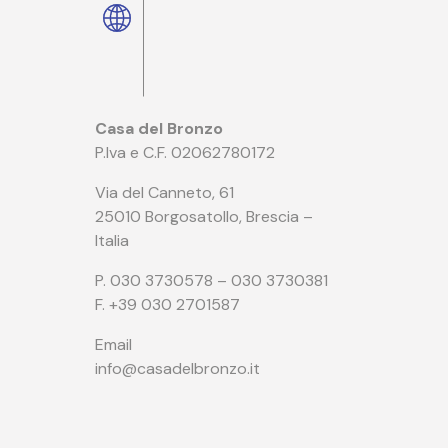
Casa del Bronzo
P.Iva e C.F. 02062780172
Via del Canneto, 61
25010 Borgosatollo, Brescia –
Italia
P.
030 3730578
–
030 3730381
F. +39 030 2701587
Email
info@casadelbronzo.it