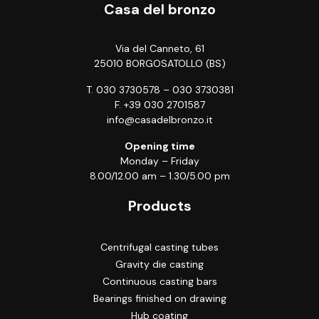
Casa del bronzo
Via del Canneto, 61
25010 BORGOSATOLLO (BS)
T.
030 3730578
–
030 3730381
F. +39 030 2701587
info@casadelbronzo.it
Opening time
Monday – Friday
8.00/12.00 am – 1.30/5.00 pm
Products
Centrifugal casting tubes
Gravity die casting
Continuous casting bars
Bearings finished on drawing
Hub coating