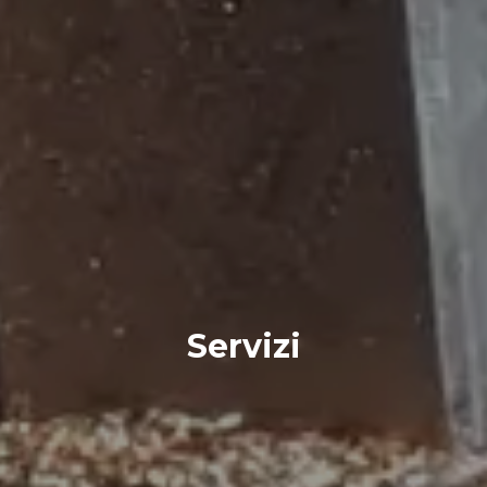
Servizi