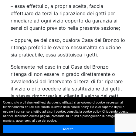
– essa effettui o, a propria scelta, faccia
effettuare da terzi la riparazione dei getti per
rimediare ad ogni vizio coperto da garanzia ai
sensi di quanto previsto nella presente sezione;
– oppure, se del caso, qualora Casa del Bronzo lo
ritenga preferibile ovvero nessun’altra soluzione
sia praticabile, essa sostituisca i getti.
Solamente nel caso in cui Casa del Bronzo
ritenga di non essere in grado direttamente o
avvalendosi dell’intervento di terzi di far riparare
il vizio o di procedere alla sostituzione dei getti,
la stessa rimborserà al cliente il valore dei getti
Questo sito o gli strumenti terzi da questo utilizzati si avvalgono di cookie necessari al
non conformi nei limiti specificati al successivo
funzionamento ed utili alle finalità illustrate nella cookie policy. Se vuoi saperne di più o
punto iii).
negare il consenso a tutti o ad alcuni cookie, consulta la cookie policy. Chiudendo questo
banner, scorrendo questa pagina, cliccando su un link o proseguendo la navigazione in altra
maniera, acconsenti all'uso dei cookie.
Pertanto, la garanzia di Casa del Bronzo non si
Accetto
estende in nessun caso alla copertura delle: